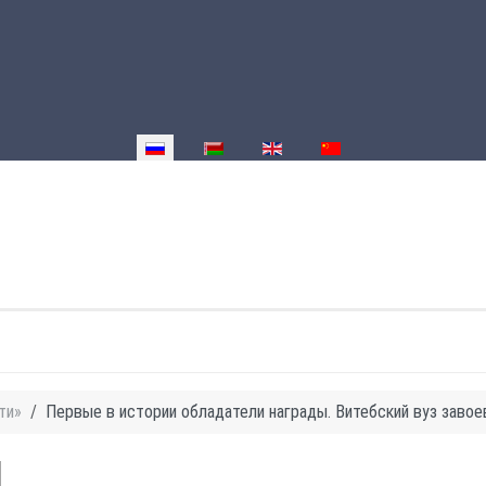
Выберите язык
ти»
Первые в истории обладатели награды. Витебский вуз завое
И