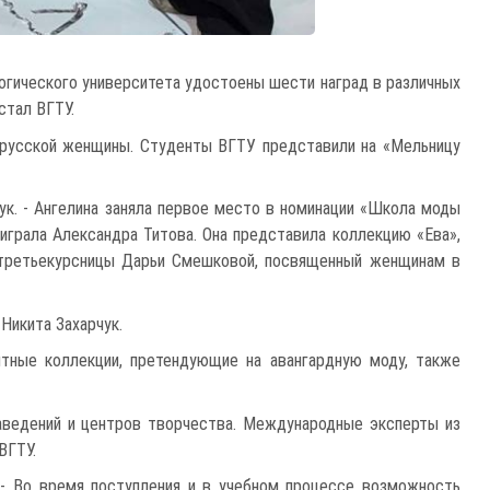
гического университета удостоены шести наград в различных
стал ВГТУ.
лорусской женщины. Студенты ВГТУ представили на «Мельницу
чук. - Ангелина заняла первое место в номинации «Школа моды
играла Александра Титова. Она представила коллекцию «Ева»,
» третьекурсницы Дарьи Смешковой, посвященный женщинам в
Никита Захарчук.
нтные коллекции, претендующие на авангардную моду, также
аведений и центров творчества. Международные эксперты из
ВГТУ.
. - Во время поступления и в учебном процессе возможность