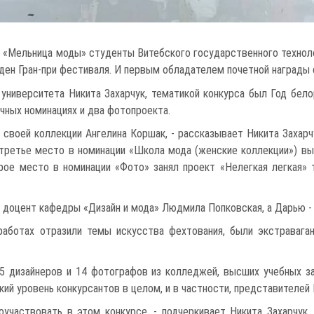
 «Мельница моды» студенты Витебского государственного техноло
ен Гран-при фестиваля. И первым обладателем почетной награды 
 университета Никита Захарчук, тематикой конкурса был Год бе
чных номинациях и два фотопроекта.
 своей коллекции Ангелина Коршак, - рассказывает Никита Захар
 третье место в номинации «Школа мода (женские коллекции») вы
рое место в номинации «Фото» занял проект «Нелегкая легкая
а доцент кафедры «Дизайн и мода» Людмила Попковская, а Дарью - 
работах отразили темы искусства фехтования, были экстравага
5 дизайнеров и 14 фотографов из колледжей, высших учебных з
ий уровень конкурсантов в целом, и в частности, представителей 
участвовать в этом конкурсе, - подчеркивает Никита Захарчук