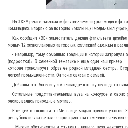
На XXXV республиканском фестивале-конкурсе моды и фото
номинациях. Впервые за историю «Мельницы моды» был учрежд
Как сообщил «ВВ» заместитель декана факультета дизайна
моды» 12 разноплановых авторских коллекций одежды в разли
- Например, тему семейных традиций и истории затронула в
(подростки)». В семейной тематике и еще один наш призер –
которая транслирует образ ее родной младшей сестры. Вто
легкой промышленности. Он тоже связан с семьей.
Добавим, что Ангелину и Александру к конкурсу подготовил
Остальные представительницы вуза на конкурсе в своих 
раскрывались природные мотивы.
В общей сложности в «Мельнице моды» приняли участие 8
республик постсоветского пространства отмечали очень высок
- Многие абитуриенты и студенты нашего вуза мечтают по