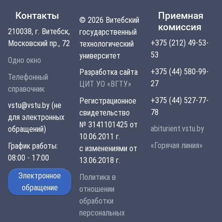
Контакты
Приемная
© 2026 Витебский
комиссия
210038, г. Витебск,
государственный
+375 (212) 49-53-
Московский пр., 72
технологический
53
университет
Одно окно
+375 (44) 580-99-
Разработка сайта
Телефонный
27
ЦИТ УО «ВГТУ»
справочник
+375 (44) 527-77-
Регистрационное
vstu@vstu.by (не
78
свидетельство
для электронных
№ 3141101425 от
abiturient.vstu.by
обращений)
10.06.2011 г.
«Горячая линия»
График работы:
с изменениями от
08:00 - 17:00
13.06.2018 г.
Электронное
Политика в
обращение
отношении
обработки
персональных