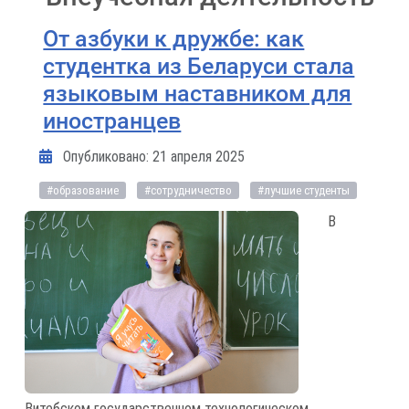
От азбуки к дружбе: как
студентка из Беларуси стала
языковым наставником для
иностранцев
Информация о материале
Опубликовано: 21 апреля 2025
#образование
#сотрудничество
#лучшие студенты
В
Витебском государственном технологическом