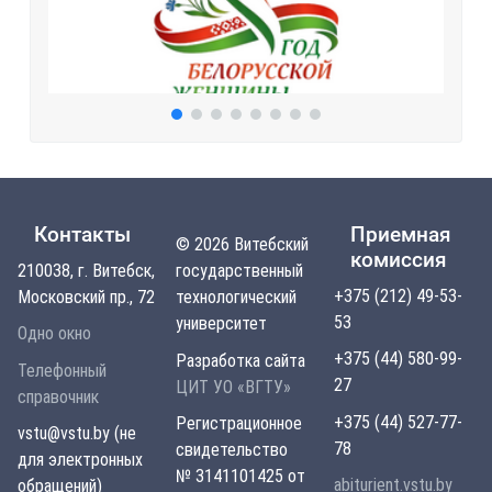
Контакты
Приемная
© 2026 Витебский
комиссия
210038, г. Витебск,
государственный
+375 (212) 49-53-
Московский пр., 72
технологический
53
университет
Одно окно
+375 (44) 580-99-
Разработка сайта
Телефонный
27
ЦИТ УО «ВГТУ»
справочник
+375 (44) 527-77-
Регистрационное
vstu@vstu.by (не
78
свидетельство
для электронных
№ 3141101425 от
abiturient.vstu.by
обращений)