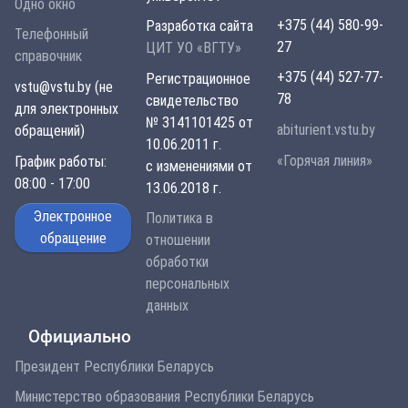
Одно окно
+375 (44) 580-99-
Разработка сайта
Телефонный
27
ЦИТ УО «ВГТУ»
справочник
+375 (44) 527-77-
Регистрационное
vstu@vstu.by (не
78
свидетельство
для электронных
№ 3141101425 от
abiturient.vstu.by
обращений)
10.06.2011 г.
«Горячая линия»
График работы:
с изменениями от
08:00 - 17:00
13.06.2018 г.
Электронное
Политика в
обращение
отношении
обработки
персональных
данных
Официально
Президент Республики Беларусь
Министерство образования Республики Беларусь