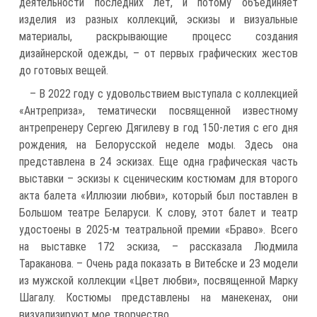
деятельности последних лет, и потому объединяет
изделия из разных коллекций, эскизы и визуальные
материалы, раскрывающие процесс создания
дизайнерской одежды, – от первых графических жестов
до готовых вещей.
– В 2022 году с удовольствием выступала с коллекцией
«Антреприза», тематически посвященной известному
антрепренеру Сергею Дягилеву в год 150-летия с его дня
рождения, на Белорусской неделе моды. Здесь она
представлена в 24 эскизах. Еще одна графическая часть
выставки – эскизы к сценическим костюмам для второго
акта балета «Иллюзии любви», который был поставлен в
Большом театре Беларуси. К слову, этот балет и театр
удостоены в 2025-м театральной премии «Браво». Всего
на выставке 172 эскиза, – рассказала Людмила
Тараканова. – Очень рада показать в Витебске и 23 модели
из мужской коллекции «Цвет любви», посвященной Марку
Шагалу. Костюмы представлены на манекенах, они
визуализируют мое творчество.