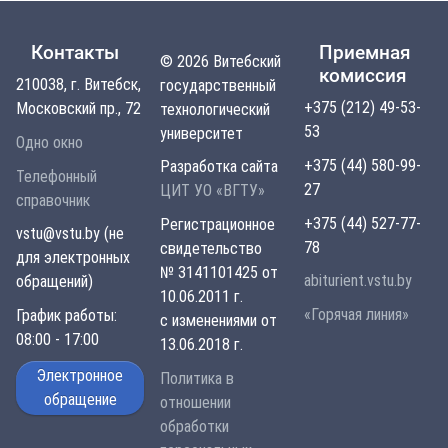
Контакты
Приемная
© 2026 Витебский
комиссия
210038, г. Витебск,
государственный
+375 (212) 49-53-
Московский пр., 72
технологический
53
университет
Одно окно
+375 (44) 580-99-
Разработка сайта
Телефонный
27
ЦИТ УО «ВГТУ»
справочник
+375 (44) 527-77-
Регистрационное
vstu@vstu.by (не
78
свидетельство
для электронных
№ 3141101425 от
abiturient.vstu.by
обращений)
10.06.2011 г.
«Горячая линия»
График работы:
с изменениями от
08:00 - 17:00
13.06.2018 г.
Электронное
Политика в
обращение
отношении
обработки