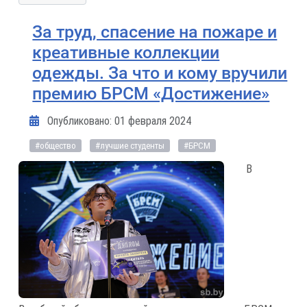
За труд, спасение на пожаре и
креативные коллекции
одежды. За что и кому вручили
премию БРСМ «Достижение»
Информация о материале
Опубликовано: 01 февраля 2024
#общество
#лучшие студенты
#БРСМ
В