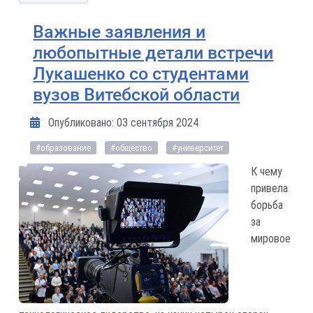
Важные заявления и
любопытные детали встречи
Лукашенко со студентами
вузов Витебской области
Информация о материале
Опубликовано: 03 сентября 2024
#образование
#общество
#университет
К чему
привела
борьба
за
мировое