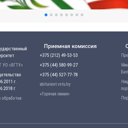
Приемная комиссия
сударственный
+375 (212) 49-53-53
Пре
ерситет
+375 (44) 580-99-27
Мин
 УО «ВГТУ»
Бел
+375 (44) 527-77-78
детельство
Нац
6.2011 г.
abiturient.vstu.by
пор
6.2018 г.
«Горячая линия»
Пор
и обработки