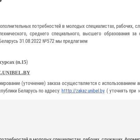
полнительных потребностей в молодых специалистах, рабочих, сл
технического, среднего специального, высшего образования за
Беларусь 31.08.2022 №572 мы предлагаем
)
урсах (п.15
.UNIBEL.BY
ирование (уточнение) заказа осуществляется с использованием а
публики Беларусь по адресу:
htttp://zakaz.unibel.by
. ( уточнять при
отребностей в молодых специалистах, рабочих, служащих, формиро