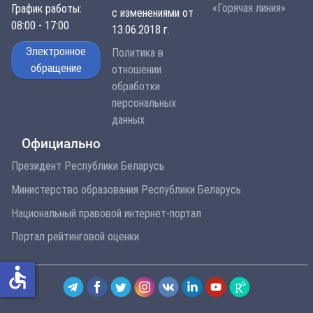
«Горячая линия»
График работы:
с изменениями от
08:00 - 17:00
13.06.2018 г.
Электронное
Политика в
обращение
отношении
обработки
персональных
данных
Официально
Президент Республики Беларусь
Министерство образования Республики Беларусь
Национальный правовой интернет-портал
Портал рейтинговой оценки
accessible