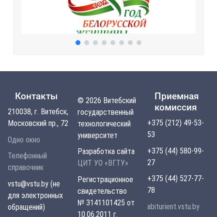
Контакты
Приемная
© 2026 Витебский
комиссия
210038, г. Витебск,
государственный
+375 (212) 49-53-
Московский пр., 72
технологический
53
университет
Одно окно
+375 (44) 580-99-
Разработка сайта
Телефонный
27
ЦИТ УО «ВГТУ»
справочник
+375 (44) 527-77-
Регистрационное
vstu@vstu.by (не
78
свидетельство
для электронных
№ 3141101425 от
abiturient.vstu.by
обращений)
10.06.2011 г.