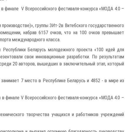
 в финале V Всероссийского фестиваля-конкурса «МОДА 4.0 –
и производстве)», группы 3Ит-2в Витебского государственного
помещении, набрав 6157 очков, что на 100 очков превышает
порта международного класса.
ия Республики Беларусь молодежного проекта «100 идей для
езентовали свои инновационные разработки. По результатам
 среди 20 авторов, вышедших в заключительный этап, который
» занимает 7 место в Республике Беларусь и 4852 - в мире из
 в финале V Всероссийского фестиваля-конкурса «МОДА 4.0 –
технического творчества учащихся и работников учреждений
горисполкома и выразил огромную благодарность руководству