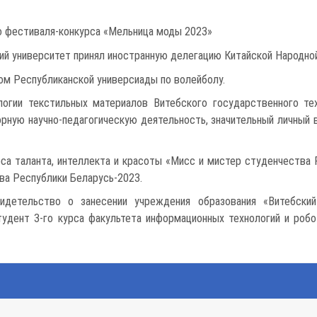
о фестиваля-конкурса «Мельница моды 2023»
ий университет принял иностранную делегацию Китайской Народно
м Республиканской универсиады по волейболу.
огии текстильных материалов Витебского государственного тех
рную научно-педагогическую деятельность, значительный личный
рса таланта, интеллекта и красоты «Мисс и мистер студенчеств
ва Республики Беларусь-2023.
детельство о занесении учреждения образования «Витебский
тудент 3-го курса факультета информационных технологий и роб