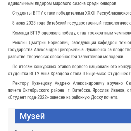
единоличным лидером мирового сезона среди юниоров.
Студенты ВГТУ стали победителями XXXII Республиканског
8 июня 2023 года Витебский государственный технологическ
Команда ВГТУ одержала победу, став трехкратным чемпионо
Рыклин Дмитрий Борисович, заведующий кафедрой технол
государства Александра Григорьевича Лукашенко за плодотво
развитие творческих способностей талантливой молодежи.
По итогам конкурсных этапов первого национального конку
студентка ВГТУ Анна Кравцова стала II Вице-мисс Студенчест
Ректору Кузнецову Андрею Александровичу вручено Сви
почета Октябрьского района г. Витебска. Ярослав Иванов, с
«Студент года-2022» занесен на районную Доску почета.
Музей