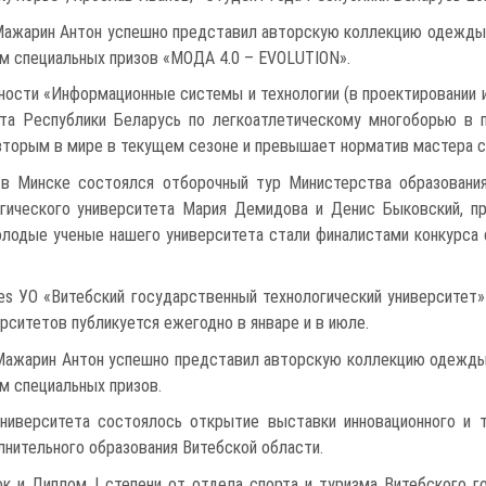
 Мажарин Антон успешно представил авторскую коллекцию одежды
м специальных призов «МОДА 4.0 – EVOLUTION».
ности «Информационные системы и технологии (в проектировании 
ата Республики Беларусь по легкоатлетическому многоборью в 
вторым в мире в текущем сезоне и превышает норматив мастера с
а в Минске состоялся отборочный тур Министерства образован
огического университета Мария Демидова и Денис Быковский, пр
олодые ученые нашего университета стали финалистами конкурса
ties УО «Витебский государственный технологический университет
рситетов публикуется ежегодно в январе и в июле.
 Мажарин Антон успешно представил авторскую коллекцию одежды
м специальных призов.
университета состоялось открытие выставки инновационного и 
лнительного образования Витебской области.
к и Диплом I степени от отдела спорта и туризма Витебского 