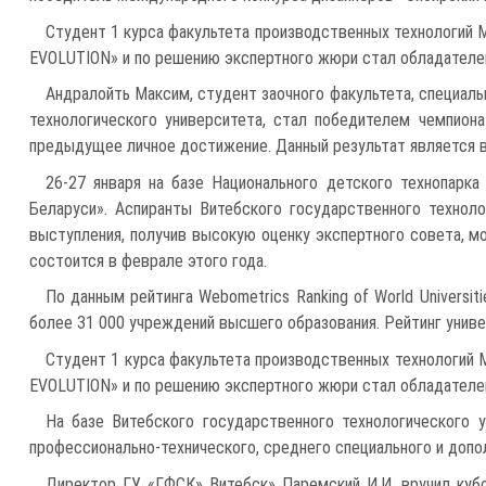
Cтудент 1 курса факультета производственных технологий
EVOLUTION» и по решению экспертного жюри стал обладателе
Андралойть Максим, студент заочного факультета, специаль
технологического университета, стал победителем чемпион
предыдущее личное достижение. Данный результат является 
26-27 января на базе Национального детского технопарк
Беларуси». Аспиранты Витебского государственного технол
выступления, получив высокую оценку экспертного совета, м
состоится в феврале этого года.
По данным рейтинга Webometrics Ranking of World Universi
более 31 000 учреждений высшего образования. Рейтинг униве
Cтудент 1 курса факультета производственных технологий
EVOLUTION» и по решению экспертного жюри стал обладателе
На базе Витебского государственного технологического 
профессионально-технического, среднего специального и допо
Директор ГУ «ГФСК» Витебск» Паремский И.И. вручил кубо