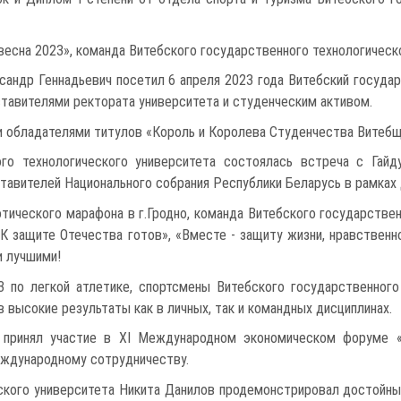
сна 2023», команда Витебского государственного технологическог
андр Геннадьевич посетил 6 апреля 2023 года Витебский госуда
ставителями ректората университета и студенческим активом.
бладателями титулов «Король и Королева Студенчества Витебщи
ого технологического университета состоялась встреча с Гай
вителей Национального собрания Республики Беларусь в рамках Ди
ического марафона в г.Гродно, команда Витебского государствен
 защите Отечества готов», «Вместе - защиту жизни, нравственн
и лучшими!
 по легкой атлетике, спортсмены Витебского государственного 
 высокие результаты как в личных, так и командных дисциплинах.
т принял участие в XI Международном экономическом форуме 
еждународному сотрудничеству.
ского университета Никита Данилов продемонстрировал достойны