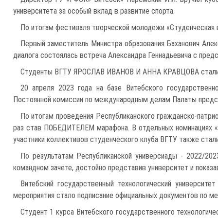
университета за особый вклад в развитие спорта.
По итогам фестиваля творческой молодежи «Студенческая ве
Первый заместитель Министра образования Баханович Алекс
диалога состоялась встреча Александра Геннадьевича с пред
Студенты ВГТУ ЯРОСЛАВ ИВАНОВ И АННА КРАВЦОВА стали о
20 апреля 2023 года на базе Витебского государственн
Постоянной комиссии по международным делам Палаты предста
По итогам проведения Республиканского гражданско-патриот
раз став ПОБЕДИТЕЛЕМ марафона. В отдельных номинациях «К
участники коллективов студенческого клуба ВГТУ также стал
По результатам Республиканской универсиады - 2022/2023
командном зачете, достойно представив университет и показав
Витебский государственный технологический университе
мероприятия стало подписание официальных документов по м
Студент 1 курса Витебского государственного технологиче