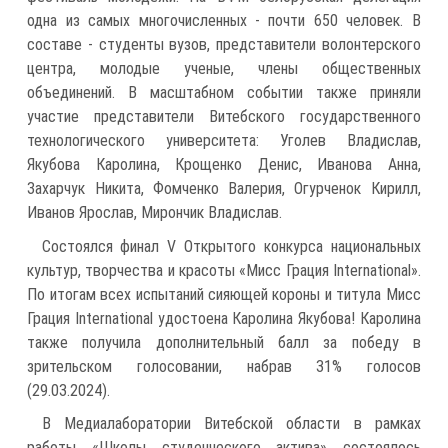
одна из самых многочисленных - почти 650 человек. В
составе - студенты вузов, представители волонтерского
центра, молодые ученые, члены общественных
объединений. В масштабном событии также приняли
участие представители Витебского государственного
технологического университета: Уголев Владислав,
Якубова Каролина, Крощенко Денис, Иванова Анна,
Захарчук Никита, Фомченко Валерия, Огурченок Кирилл,
Иванов Ярослав, Мирончик Владислав.
Состоялся финал V Открытого конкурса национальных
культур, творчества и красоты «Мисс Грация International».
По итогам всех испытаний сияющей короны и титула Мисс
Грация International удостоена Каролина Якубова! Каролина
также получила дополнительный балл за победу в
зрительском голосовании, набрав 31% голосов
(29.03.2024).
В Медиалаборатории Витебской области в рамках
работы «Школы студенческого актива» состоялось