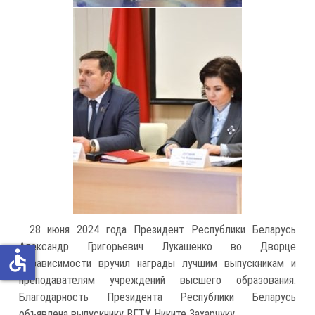
28 июня 2024 года Президент Республики Беларусь
Александр Григорьевич Лукашенко во Дворце
accessible
Независимости вручил награды лучшим выпускникам и
преподавателям учреждений высшего образования.
Благодарность Президента Республики Беларусь
объявлена выпускнику ВГТУ Никите Захарчуку.