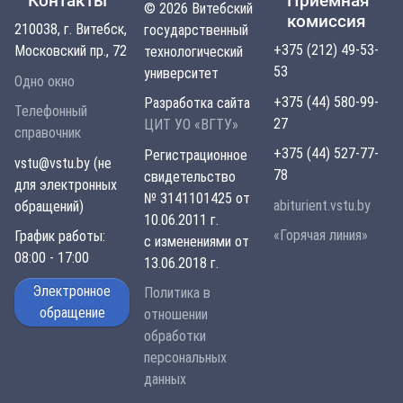
Контакты
Приемная
© 2026 Витебский
комиссия
210038, г. Витебск,
государственный
+375 (212) 49-53-
Московский пр., 72
технологический
53
университет
Одно окно
+375 (44) 580-99-
Разработка сайта
Телефонный
27
ЦИТ УО «ВГТУ»
справочник
+375 (44) 527-77-
Регистрационное
vstu@vstu.by (не
78
свидетельство
для электронных
№ 3141101425 от
abiturient.vstu.by
обращений)
10.06.2011 г.
«Горячая линия»
График работы:
с изменениями от
08:00 - 17:00
13.06.2018 г.
Электронное
Политика в
обращение
отношении
обработки
персональных
данных