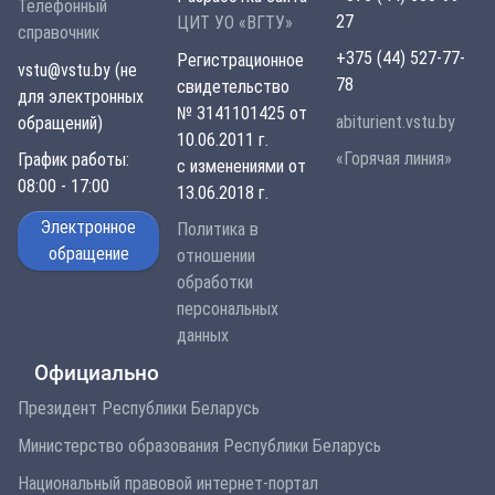
Телефонный
27
ЦИТ УО «ВГТУ»
справочник
+375 (44) 527-77-
Регистрационное
vstu@vstu.by (не
78
свидетельство
для электронных
№ 3141101425 от
abiturient.vstu.by
обращений)
10.06.2011 г.
«Горячая линия»
График работы:
с изменениями от
08:00 - 17:00
13.06.2018 г.
Электронное
Политика в
обращение
отношении
обработки
персональных
данных
Официально
Президент Республики Беларусь
Министерство образования Республики Беларусь
Национальный правовой интернет-портал