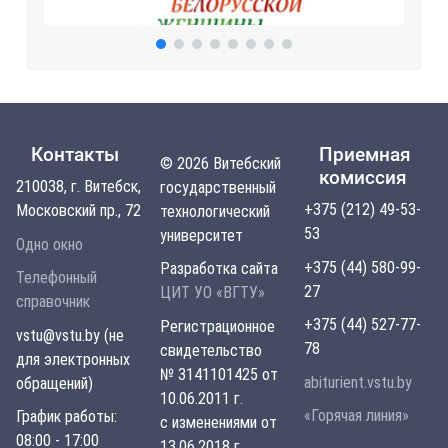
Контакты
Приемная
© 2026 Витебский
комиссия
210038, г. Витебск,
государственный
+375 (212) 49-53-
Московский пр., 72
технологический
53
университет
Одно окно
+375 (44) 580-99-
Разработка сайта
Телефонный
27
ЦИТ УО «ВГТУ»
справочник
+375 (44) 527-77-
Регистрационное
vstu@vstu.by (не
78
свидетельство
для электронных
№ 3141101425 от
abiturient.vstu.by
обращений)
10.06.2011 г.
«Горячая линия»
График работы:
с изменениями от
08:00 - 17:00
13.06.2018 г.