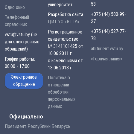
53
университет
Одно окно
+375 (44) 580-99-
Разработка сайта
Телефонный
27
ЦИТ УО «ВГТУ»
справочник
+375 (44) 527-77-
Регистрационное
vstu@vstu.by (не
78
свидетельство
для электронных
№ 3141101425 от
abiturient.vstu.by
обращений)
10.06.2011 г.
«Горячая линия»
График работы:
с изменениями от
08:00 - 17:00
13.06.2018 г.
Электронное
Политика в
обращение
отношении
обработки
персональных
данных
Официально
Президент Республики Беларусь