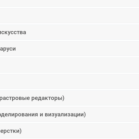
искусства
ларуси
 растровые редакторы)
оделирования и визуализации)
ерстки)