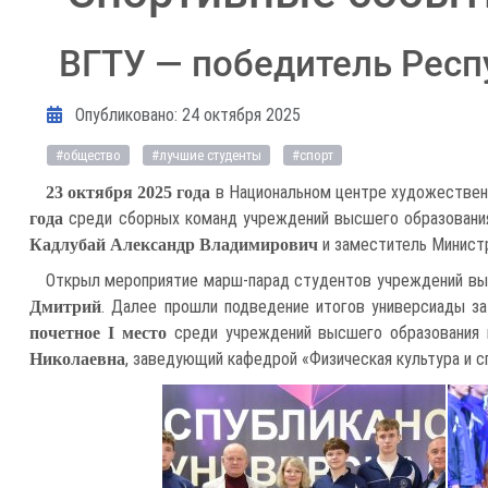
ВГТУ — победитель Респ
Информация о материале
Опубликовано: 24 октября 2025
#общество
#лучшие студенты
#спорт
в Национальном центре художествен
23 октября 2025 года
среди сборных команд учреждений высшего образования
года
и заместитель Министр
Кадлубай Александр Владимирович
Открыл мероприятие марш-парад студентов учреждений вы
. Далее прошли подведение итогов универсиады за
Дмитрий
среди учреждений высшего образования в
почетное I место
, заведующий кафедрой «Физическая культура и 
Николаевна