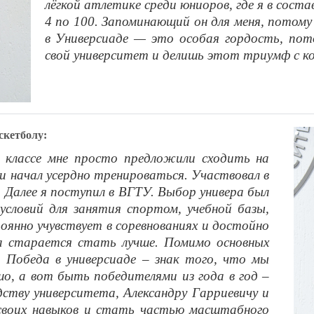
лёгкой атлетике среди юниоров, где я в сост
4 по 100. Запоминающий он для меня, потом
в Универсиаде — это особая гордость, пот
свой университет и делишь этот триумф с к
скетболу:
7 классе мне просто предложили сходить на
и начал усердно тренироваться. Участвовал в
. Далее я поступил в ВГТУ. Выбор универа был
условий для занятия спортом, учебной базы,
оянно учувствует в соревнованиях и достойно
а старается стать лучше. Помимо основных
 Победа в универсиаде – знак того, что мы
шо, а вот быть победителями из года в год –
дству университета, Александру Гарриевичу и
своих навыков и стать частью масштабного