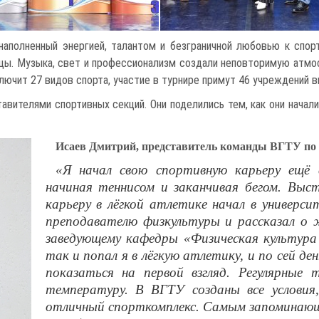
аполненный энергией, талантом и безграничной любовью к спорт
ы. Музыка, свет и профессионализм создали неповторимую атмос
лючит 27 видов спорта, участие в турнире примут 46 учреждений 
вителями спортивных секций. Они поделились тем, как они начали
Исаев Дмитрий, представитель команды ВГТУ по 
«Я начал свою спортивную карьеру ещё в
начиная теннисом и заканчивая бегом. Выст
карьеру в лёгкой атлетике начал в универси
преподавателю физкультуры и рассказал о 
заведующему кафедры «Физическая культура
так и попал я в лёгкую атлетику, и по сей д
показаться на первой взгляд. Регулярные 
температуру. В ВГТУ созданы все условия
отличный спорткомплекс. Самым запоминающ