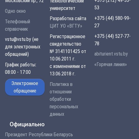
+375 (212) 49-53-
Московский пр., 72
технологический
53
университет
Одно окно
+375 (44) 580-99-
Разработка сайта
Телефонный
27
ЦИТ УО «ВГТУ»
справочник
+375 (44) 527-77-
Регистрационное
vstu@vstu.by (не
78
свидетельство
для электронных
№ 3141101425 от
abiturient.vstu.by
обращений)
10.06.2011 г.
«Горячая линия»
График работы:
с изменениями от
08:00 - 17:00
13.06.2018 г.
Электронное
Политика в
обращение
отношении
обработки
персональных
данных
Официально
Президент Республики Беларусь