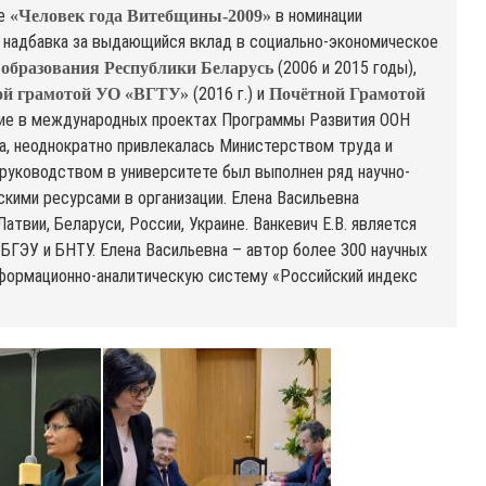
ие
в номинации
«Человек года Витебщины-2009»
ая надбавка за выдающийся вклад в социально-экономическое
(2006 и 2015 годы),
образования Республики Беларусь
(2016 г.) и
ой грамотой УО «ВГТУ»
Почётной Грамотой
астие в международных проектах Программы Развития ООН
да, неоднократно привлекалась Министерством труда и
 руководством в университете был выполнен ряд научно-
скими ресурсами в организации. Елена Васильевна
твии, Беларуси, России, Украине. Ванкевич Е.В. является
БГЭУ и БНТУ. Елена Васильевна – автор более 300 научных
 информационно-аналитическую систему «Российский индекс