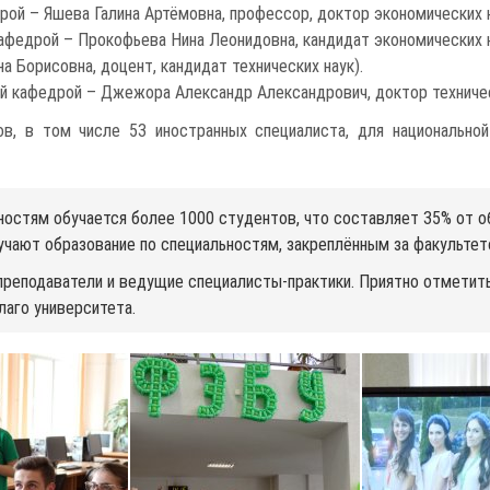
ой – Яшева Галина Артёмовна, профессор, доктор экономических н
федрой – Прокофьева Нина Леонидовна, кандидат экономических н
Борисовна, доцент, кандидат технических наук).
 кафедрой – Джежора Александр Александрович, доктор техническ
в, в том числе 53 иностранных специалиста, для национальной
ностям обучается более 1000 студентов, что составляет 35% от о
ают образование по специальностям, закреплённым за факультето
еподаватели и ведущие специалисты-практики. Приятно отметить
лаго университета.