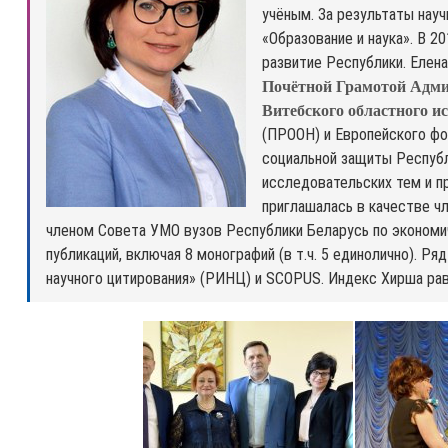
учёным. За результаты нау
«Образование и наука». В 
развитие Республики. Елен
Почётной Грамотой Адми
Витебского областного и
(ПРООН) и Европейского фо
социальной защиты Республ
исследовательских тем и п
приглашалась в качестве чл
членом Совета УМО вузов Республики Беларусь по экономич
публикаций, включая 8 монографий (в т.ч. 5 единолично). 
научного цитирования» (РИНЦ) и SCOPUS. Индекс Хирша рав