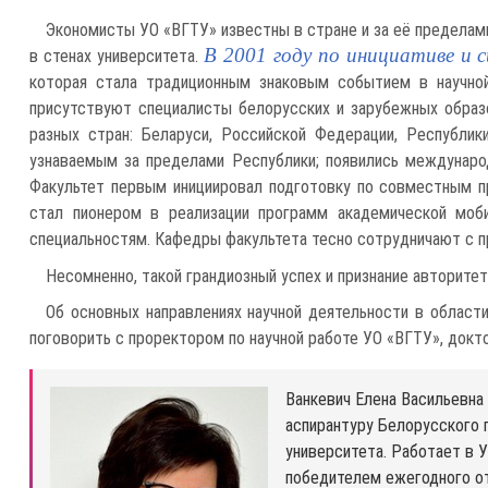
Экономисты УО «ВГТУ» известны в стране и за её пределами
В 2001 году по инициативе и 
в стенах университета.
которая стала традиционным знаковым событием в научной
присутствуют специалисты белорусских и зарубежных образо
разных стран: Беларуси, Российской Федерации, Республики
узнаваемым за пределами Республики; появились междунаро
Факультет первым инициировал подготовку по совместным п
стал пионером в реализации программ академической моб
специальностям. Кафедры факультета тесно сотрудничают с пр
Несомненно, такой грандиозный успех и признание авторитет
Об основных направлениях научной деятельности в област
поговорить с
проректором по научной работе УО «ВГТУ», докт
Ванкевич Елена Васильевна 
аспирантуру Белорусского 
университета. Работает в У
победителем ежегодного от