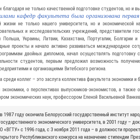
 благодаря не только качественной подготовке студентов, но и 
силами кафедр факультета была организована первая
 жизни не только нашего университета, но и экономической на
вательных и исследовательских учреждений, представители гос
 Польша, Украины, Латвии, Казахстана, Португалии, Болгарии 
дные проекты и начало активно развиваться международное сот
рограммам двойных дипломов, начал осуществлять подготовку сп
ильности студентов, первым предложил возможность получен
едприятиями и организациями Витебского региона.
а среди коллег – это заслуга коллектива факультета экономики и б
и экономики, о перспективах выпускников-экономистов, а также 
ором экономических наук, профессором Еленой Васильевной Ванкев
в 1987 году окончила Белорусский государственный институт народ
государственного экономического университета, в 2001 году – до
О «ВГТУ» с 1996 года, с 3 ноября 2011 года – в должности прорект
крытого Республиканского конкурса на назначение стипендии Пр