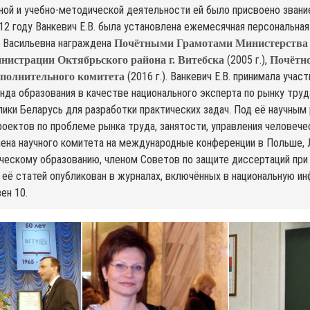
чной и учебно-методической деятельности ей было присвоено зван
2012 году Ванкевич Е.В. была установлена ежемесячная персональн
а Васильевна награждена
Почётными Грамотами Министерства 
(2005 г.),
нистрации Октябрьского района г. Витебска
Почётн
(2016 г.). Ванкевич Е.В. принимала уч
сполнительного комитета
нда образования в качестве национального эксперта по рынку тру
ики Беларусь для разработки практических задач. Под её научным
роектов по проблеме рынка труда, занятости, управления человече
ена научного комитета на международные конференции в Польше, Ла
ескому образованию, членом Советов по защите диссертаций при 
Ряд её статей опубликован в журналах, включённых в национальную
ен 10.