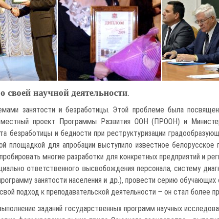
о своей научной деятельности
.
емами занятости и безработицы. Этой проблеме была посвящена
вместный проект Программы Развития ООН (ПРООН) и Министе
та безработицы и бедности при реструктуризации градообразующи
тной площадкой для апробации выступило известное белорусское
апробировать многие разработки для конкретных предприятий и рег
оциально ответственного высвобождения персонала, систему диаг
программу занятости населения и др.), провести серию обучающих
 свой подход к преподавательской деятельности – он стал более п
ыполнение заданий государственных программ научных исследован