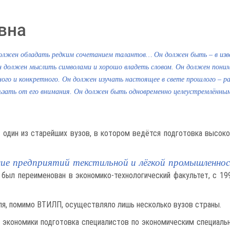
вна
олжен обладать редким сочетанием талантов… Он должен быть – в изв
 должен мыслить символами и хорошо владеть словом. Он должен поним
ого и конкретного. Он должен изучать настоящее в свете прошлого – р
ьзать от его внимания. Он должен быть одновременно целеустремлённым
– один из старейших вузов, в котором ведётся подготовка высок
ние предприятий текстильной и лёгкой промышленн
 был переименован в экономико-технологический факультет, с 19
ля, помимо ВТИЛП, осуществляло лишь несколько вузов страны.
ей экономики подготовка специалистов по экономическим специал