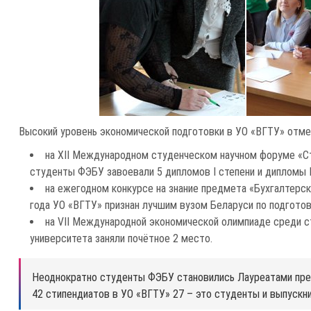
Высокий уровень экономической подготовки в УО «ВГТУ» отмеч
на XII Международном студенческом научном форуме «Ст
студенты ФЭБУ завоевали 5 дипломов I степени и дипломы II
на ежегодном конкурсе на знание предмета «Бухгалтерс
года УО «ВГТУ» признан лучшим вузом Беларуси по подготов
на VII Международной экономической олимпиаде среди 
университета заняли почётное 2 место.
Неоднократно студенты ФЭБУ становились Лауреатами прем
42 стипендиатов в УО «ВГТУ» 27 – это студенты и выпускн