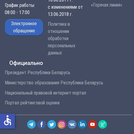
«Горячая линия»
График работы:
с изменениями от
08:00 - 17:00
13.06.2018 г.
Электронное
Политика в
обращение
отношении
обработки
персональных
данных
Официально
Президент Республики Беларусь
Министерство образования Республики Беларусь
Национальный правовой интернет-портал
Портал рейтинговой оценки
accessible