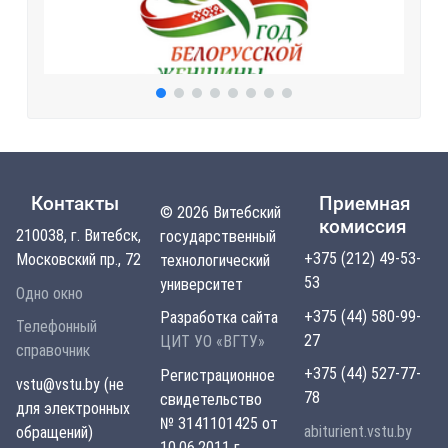
Контакты
Приемная
© 2026 Витебский
комиссия
210038, г. Витебск,
государственный
+375 (212) 49-53-
Московский пр., 72
технологический
53
университет
Одно окно
+375 (44) 580-99-
Разработка сайта
Телефонный
27
ЦИТ УО «ВГТУ»
справочник
+375 (44) 527-77-
Регистрационное
vstu@vstu.by (не
78
свидетельство
для электронных
№ 3141101425 от
abiturient.vstu.by
обращений)
10.06.2011 г.