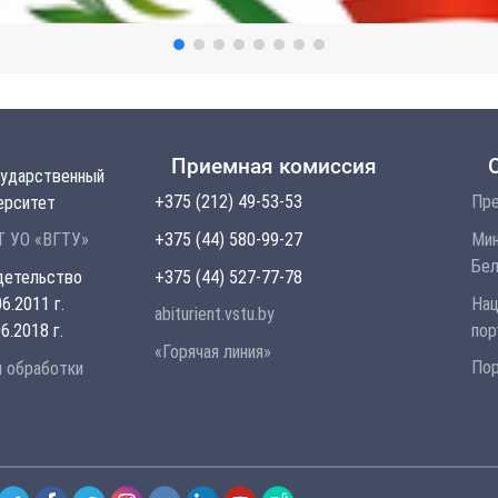
Приемная комиссия
сударственный
+375 (212) 49-53-53
Пре
ерситет
+375 (44) 580-99-27
Мин
 УО «ВГТУ»
Бел
+375 (44) 527-77-78
детельство
Нац
6.2011 г.
abiturient.vstu.by
пор
6.2018 г.
«Горячая линия»
Пор
и обработки