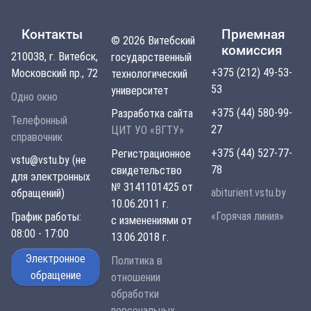
Контакты
Приемная
© 2026 Витебский
комиссия
210038, г. Витебск,
государственный
+375 (212) 49-53-
Московский пр., 72
технологический
53
университет
Одно окно
+375 (44) 580-99-
Разработка сайта
Телефонный
27
ЦИТ УО «ВГТУ»
справочник
+375 (44) 527-77-
Регистрационное
vstu@vstu.by (не
78
свидетельство
для электронных
№ 3141101425 от
abiturient.vstu.by
обращений)
10.06.2011 г.
«Горячая линия»
График работы:
с изменениями от
08:00 - 17:00
13.06.2018 г.
Электронное
Политика в
обращение
отношении
обработки
персональных