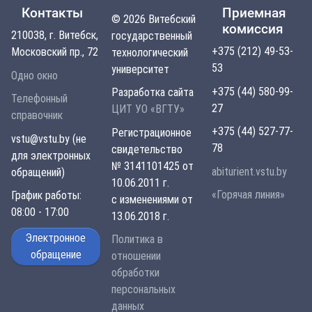
Контакты
Приемная
© 2026 Витебский
комиссия
210038, г. Витебск,
государственный
+375 (212) 49-53-
Московский пр., 72
технологический
53
университет
Одно окно
+375 (44) 580-99-
Разработка сайта
Телефонный
27
ЦИТ УО «ВГТУ»
справочник
+375 (44) 527-77-
Регистрационное
vstu@vstu.by (не
78
свидетельство
для электронных
№ 3141101425 от
abiturient.vstu.by
обращений)
10.06.2011 г.
«Горячая линия»
График работы:
с изменениями от
08:00 - 17:00
13.06.2018 г.
Электронное
Политика в
обращение
отношении
обработки
персональных
данных