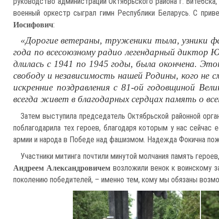
руководство администрации Октябрьского района г. Витебска
военный оркестр сыграл гимн Республики Беларусь. С прив
:
Иосифович
«Дорогие ветераны, труженики тыла, узники фа
года по всесоюзному радио легендарный диктор Ю
длилась с 1941 по 1945 годы, была окончена. Эт
свободу и независимость нашей Родины, кого не 
искренние поздравления с 81-ой годовщиной Вел
всегда живет в благодарных сердцах память о вс
Затем выступила председатель Октябрьской районной орг
поблагодарила тех героев, благодаря которым у нас сейчас 
армии и народа в Победе над фашизмом. Надежда Фокична пож
Участники митинга почтили минутой молчания память герое
возложили венок к воинскому за
Андреем Александровичем
поколению победителей, – именно тем, кому мы обязаны возм