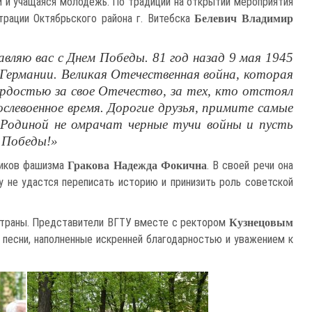
й и учащаяся молодежь. По традиции на открытии мероприятия
рации Октябрьского района г. Витебска
Белевич Владимир
ляю вас с Днем Победы. 81 год назад 9 мая 1945
 Германии. Великая Отечественная война, которая
ордостью за свое Отечество, за тех, кто отстоял
слевоенное время. Дорогие друзья, примите самые
й Родиной не омрачат черные тучи войны и пусть
м Победы!»
ников фашизма
. В своей речи она
Гракова Надежда Фокична
у не удастся переписать историю и принизить роль советской
 страны. Представители ВГТУ вместе с ректором
Кузнецовым
 песни, наполненные искренней благодарностью и уважением к