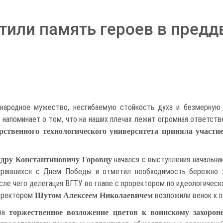
тили память героев в предд
народное мужество, несгибаемую стойкость духа и безмерную 
 напоминает о том, что на наших плечах лежит огромная ответств
арственного технологического университета приняла участ
начался с выступления начальни
ндру Константиновичу Горовцу
бравшихся с Днем Победы и отметил необходимость бережно х
ле чего делегация ВГТУ во главе с проректором по идеологическ
оректором
возложили венок к п
Шутом Алексеем Николаевичем
 на
торжественное возложение цветов к воинскому захорон