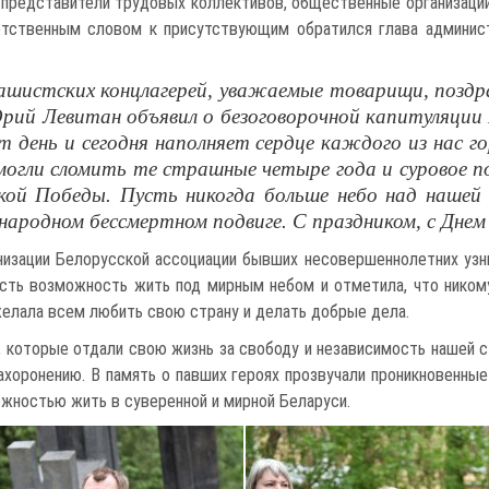
, представители трудовых коллективов, общественные организаци
етственным словом к присутствующим обратился глава админист
шистских концлагерей, уважаемые товарищи, поздрав
рий Левитан объявил о безоговорочной капитуляции
от день и сегодня наполняет сердце каждого из нас г
смогли сломить те страшные четыре года и суровое по
икой Победы. Пусть никогда больше небо над наше
енародном бессмертном подвиге. С праздником, с Дне
анизации Белорусской ассоциации бывших несовершеннолетних уз
есть возможность жить под мирным небом и отметила, что ником
елала всем любить свою страну и делать добрые дела.
в, которые отдали свою жизнь за свободу и независимость нашей
хоронению. В память о павших героях прозвучали проникновенные
ожностью жить в суверенной и мирной Беларуси.