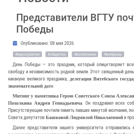
Представители ВГТУ поч
Победы
Информация о материале
Опубликовано: 08 мая 2026
#мероприятие
#общество
#воспитание
#ветераны
День Победы — это праздник, который олицетворяет все
свободу и независимость родной земли. Этот священный день
накануне великого праздника,
делегация Витебского госуд
.
знаменательной дате
Митинг у памятника Герою Советского Союза Алекса
. Он поздравил всех со
Похолкина Андрея Геннадьевича
Присутствующие почтили память павших минутой молчания, пос
Совета депутатов
и пр
Башковой Людмилой Николаевной
Далее представители нашего университета отправились