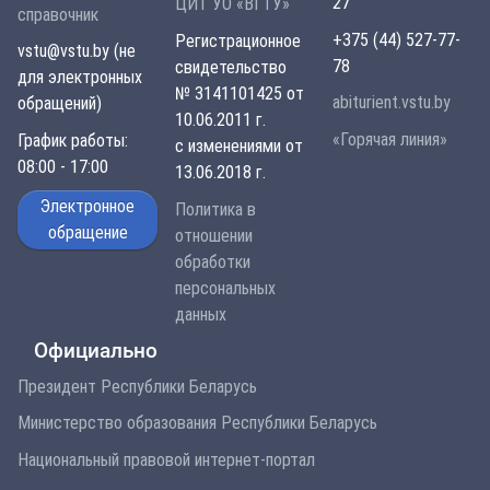
27
ЦИТ УО «ВГТУ»
справочник
+375 (44) 527-77-
Регистрационное
vstu@vstu.by (не
78
свидетельство
для электронных
№ 3141101425 от
abiturient.vstu.by
обращений)
10.06.2011 г.
«Горячая линия»
График работы:
с изменениями от
08:00 - 17:00
13.06.2018 г.
Электронное
Политика в
обращение
отношении
обработки
персональных
данных
Официально
Президент Республики Беларусь
Министерство образования Республики Беларусь
Национальный правовой интернет-портал