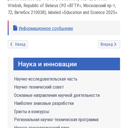
Vitebsk, Republic of Belarus (УО «ВГТУ», Московский пр-т,
72, Витебск 210038), labeled «Education and Science 2025».
Информационное сообщение
Предыдущий: ICTAI-2025
Следующий: Меж
Назад
Вперед
Наука и инновации
Научно-исследовательская часть
Научно-технический совет
Основные направления научной деятельности
Наиболее знаковые разработки
Гранты и конкурсы
Региональная научно-техническая программа
Научно-технологический парк