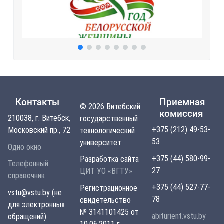
Контакты
Приемная
© 2026 Витебский
комиссия
210038, г. Витебск,
государственный
+375 (212) 49-53-
Московский пр., 72
технологический
53
университет
Одно окно
+375 (44) 580-99-
Разработка сайта
Телефонный
27
ЦИТ УО «ВГТУ»
справочник
+375 (44) 527-77-
Регистрационное
vstu@vstu.by (не
78
свидетельство
для электронных
№ 3141101425 от
abiturient.vstu.by
обращений)