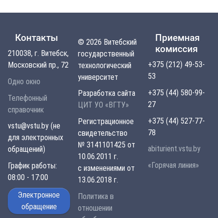
Контакты
Приемная
© 2026 Витебский
комиссия
210038, г. Витебск,
государственный
+375 (212) 49-53-
Московский пр., 72
технологический
53
университет
Одно окно
+375 (44) 580-99-
Разработка сайта
Телефонный
27
ЦИТ УО «ВГТУ»
справочник
+375 (44) 527-77-
Регистрационное
vstu@vstu.by (не
78
свидетельство
для электронных
№ 3141101425 от
abiturient.vstu.by
обращений)
10.06.2011 г.
«Горячая линия»
График работы:
с изменениями от
08:00 - 17:00
13.06.2018 г.
Электронное
Политика в
обращение
отношении