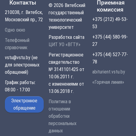
Контакты
Приемная
© 2026 Витебский
комиссия
210038, г. Витебск,
государственный
+375 (212) 49-53-
Московский пр., 72
технологический
53
университет
Одно окно
+375 (44) 580-99-
Разработка сайта
Телефонный
27
ЦИТ УО «ВГТУ»
справочник
+375 (44) 527-77-
Регистрационное
vstu@vstu.by (не
78
свидетельство
для электронных
№ 3141101425 от
abiturient.vstu.by
обращений)
10.06.2011 г.
«Горячая линия»
График работы:
с изменениями от
08:00 - 17:00
13.06.2018 г.
Электронное
Политика в
обращение
отношении
обработки
персональных
данных