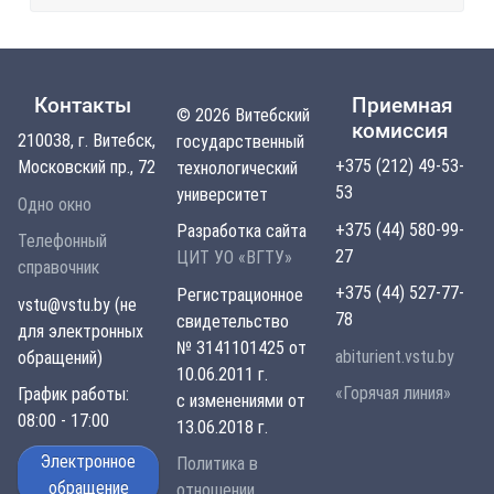
Контакты
Приемная
© 2026 Витебский
комиссия
210038, г. Витебск,
государственный
+375 (212) 49-53-
Московский пр., 72
технологический
53
университет
Одно окно
+375 (44) 580-99-
Разработка сайта
Телефонный
27
ЦИТ УО «ВГТУ»
справочник
+375 (44) 527-77-
Регистрационное
vstu@vstu.by (не
78
свидетельство
для электронных
№ 3141101425 от
abiturient.vstu.by
обращений)
10.06.2011 г.
«Горячая линия»
График работы:
с изменениями от
08:00 - 17:00
13.06.2018 г.
Электронное
Политика в
обращение
отношении