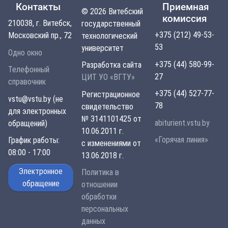
Контакты
Приемная
© 2026 Витебский
комиссия
210038, г. Витебск,
государственный
+375 (212) 49-53-
Московский пр., 72
технологический
53
университет
Одно окно
+375 (44) 580-99-
Разработка сайта
Телефонный
27
ЦИТ УО «ВГТУ»
справочник
+375 (44) 527-77-
Регистрационное
vstu@vstu.by (не
78
свидетельство
для электронных
№ 3141101425 от
abiturient.vstu.by
обращений)
10.06.2011 г.
«Горячая линия»
График работы:
с изменениями от
08:00 - 17:00
13.06.2018 г.
Электронное
Политика в
обращение
отношении
обработки
персональных
данных