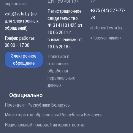
27
ЦИТ УО «ВГТУ»
справочник
+375 (44) 527-77-
Регистрационное
vstu@vstu.by (не
78
свидетельство
для электронных
№ 3141101425 от
abiturient.vstu.by
обращений)
10.06.2011 г.
«Горячая линия»
График работы:
с изменениями от
08:00 - 17:00
13.06.2018 г.
Электронное
Политика в
обращение
отношении
обработки
персональных
данных
Официально
Президент Республики Беларусь
Министерство образования Республики Беларусь
Национальный правовой интернет-портал