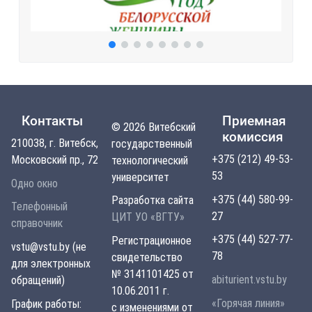
Контакты
Приемная
© 2026 Витебский
комиссия
210038, г. Витебск,
государственный
+375 (212) 49-53-
Московский пр., 72
технологический
53
университет
Одно окно
+375 (44) 580-99-
Разработка сайта
Телефонный
27
ЦИТ УО «ВГТУ»
справочник
+375 (44) 527-77-
Регистрационное
vstu@vstu.by (не
78
свидетельство
для электронных
№ 3141101425 от
abiturient.vstu.by
обращений)
10.06.2011 г.
«Горячая линия»
График работы:
с изменениями от