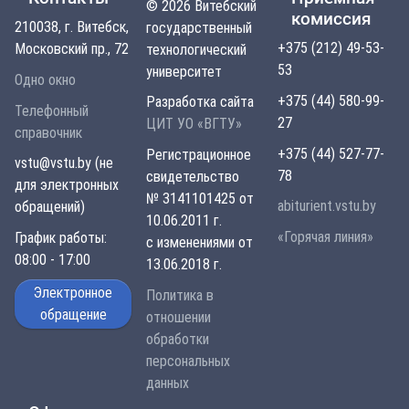
© 2026 Витебский
комиссия
210038, г. Витебск,
государственный
+375 (212) 49-53-
Московский пр., 72
технологический
53
университет
Одно окно
+375 (44) 580-99-
Разработка сайта
Телефонный
27
ЦИТ УО «ВГТУ»
справочник
+375 (44) 527-77-
Регистрационное
vstu@vstu.by (не
78
свидетельство
для электронных
№ 3141101425 от
abiturient.vstu.by
обращений)
10.06.2011 г.
«Горячая линия»
График работы:
с изменениями от
08:00 - 17:00
13.06.2018 г.
Электронное
Политика в
обращение
отношении
обработки
персональных
данных