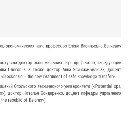
тор экономических наук, профессор Елена Васильевна Ванкевич
 выступила доктор экономических наук, профессор, заведующий
на Олеговна, а также доктор Анна Ясинска-Биличак, доцент
ockchain – the new instrument of safe knowledge transfer».
ний Опольского технического университета («Potential: spa,
websites»); доктор Наталья Бондаренко, доцент кафедры управления
e republic of Belarus»).