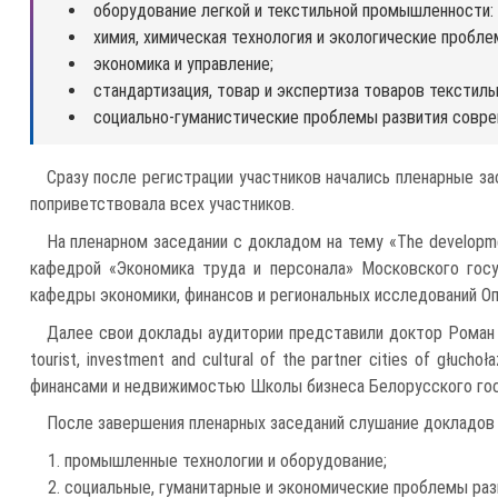
оборудование легкой и текстильной промышленности: 
химия, химическая технология и экологические пробле
экономика и управление;
стандартизация, товар и экспертиза товаров текстил
социально-гуманистические проблемы развития совр
Сразу после регистрации участников начались пленарные за
поприветствовала всех участников.
На пленарном заседании с докладом на тему «The developme
кафедрой «Экономика труда и персонала» Московского госу
кафедры экономики, финансов и региональных исследований Опол
Далее свои доклады аудитории представили доктор Роман С
tourist, investment and cultural of the partner cities of głuch
финансами и недвижимостью Школы бизнеса Белорусского государ
После завершения пленарных заседаний слушание докладов 
промышленные технологии и оборудование;
социальные, гуманитарные и экономические проблемы разв