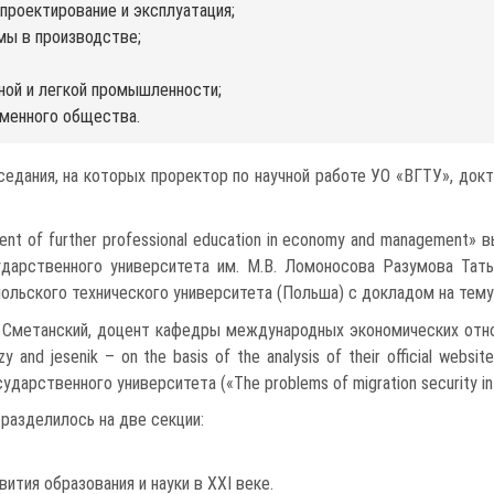
проектирование и эксплуатация;
мы в производстве;
ьной и легкой промышленности;
еменного общества.
седания, на которых проректор по научной работе УО «ВГТУ», док
nt of further professional education in economy and management»
дарственного университета им. М.В. Ломоносова Разумова Татья
ьского технического университета (Польша) с докладом на тему «Bl
метанский, доцент кафедры международных экономических отноше
ołazy and jesenik – on the basis of the analysis of their official 
ственного университета («The problems of migration security in th
разделилось на две секции:
ития образования и науки в XXI веке.