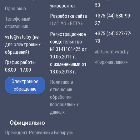
53
университет
Одно окно
+375 (44) 580-99-
Разработка сайта
Телефонный
27
ЦИТ УО «ВГТУ»
справочник
+375 (44) 527-77-
Регистрационное
vstu@vstu.by (не
78
свидетельство
для электронных
№ 3141101425 от
abiturient.vstu.by
обращений)
10.06.2011 г.
«Горячая линия»
График работы:
с изменениями от
08:00 - 17:00
13.06.2018 г.
Электронное
Политика в
обращение
отношении
обработки
персональных
данных
Официально
Президент Республики Беларусь