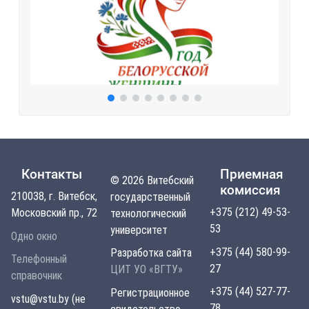
Контакты
Приемная
© 2026 Витебский
комиссия
210038, г. Витебск,
государственный
+375 (212) 49-53-
Московский пр., 72
технологический
53
университет
Одно окно
+375 (44) 580-99-
Разработка сайта
Телефонный
27
ЦИТ УО «ВГТУ»
справочник
+375 (44) 527-77-
Регистрационное
vstu@vstu.by (не
78