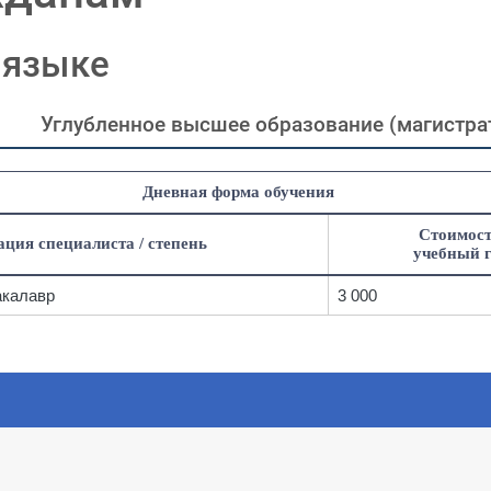
 языке
Углубленное высшее образование (магистра
Дневная форма обучения
Стоимост
ция специалиста / степень
учебный г
акалавр
3 000