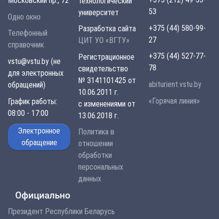
Московский пр., 72
технологический
53
университет
Одно окно
+375 (44) 580-99-
Разработка сайта
Телефонный
27
ЦИТ УО «ВГТУ»
справочник
+375 (44) 527-77-
Регистрационное
vstu@vstu.by (не
78
свидетельство
для электронных
№ 3141101425 от
abiturient.vstu.by
обращений)
10.06.2011 г.
«Горячая линия»
График работы:
с изменениями от
08:00 - 17:00
13.06.2018 г.
Электронное
Политика в
обращение
отношении
обработки
персональных
данных
Официально
Президент Республики Беларусь