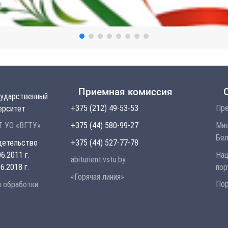
Приемная комиссия
сударственный
+375 (212) 49-53-53
Пре
ерситет
+375 (44) 580-99-27
Мин
 УО «ВГТУ»
Бел
+375 (44) 527-77-78
детельство
Нац
6.2011 г.
abiturient.vstu.by
пор
6.2018 г.
«Горячая линия»
Пор
и обработки