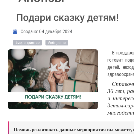
Подари сказку детям!
Информация о материале
Создано: 04 декабря 2024
#мероприятие
#общество
В преддве
готовит под
детей, нахо
здравоохране
Справочн
36 лет, р
и интерес
детям-сир
многодетн
Помочь реализовать данные мероприятия вы можете, 