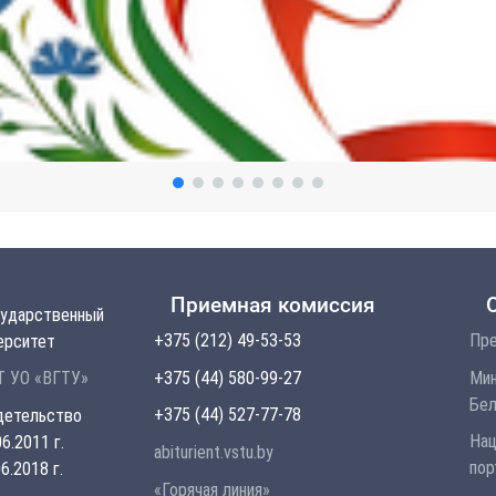
Приемная комиссия
сударственный
+375 (212) 49-53-53
Пре
ерситет
+375 (44) 580-99-27
Мин
 УО «ВГТУ»
Бел
+375 (44) 527-77-78
детельство
Нац
6.2011 г.
abiturient.vstu.by
пор
6.2018 г.
«Горячая линия»