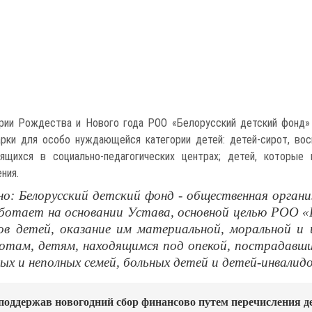
рии Рождества и Нового года РОО «Белорусский детский фонд» 
арки для особо нуждающейся категории детей: детей-сирот, вос
дящихся в социально-педагогических центрах; детей, котор
ния.
о: Белорусский детский фонд - общественная органи
аботает на основании Устава, основной целью РОО «
ов детей, оказание им материальной, моральной и 
отам, детям, находящимся под опекой, пострадавши
ых и неполных семей, больных детей и детей-инвалидо
поддержав новогодний сбор финансово путем перечисления д