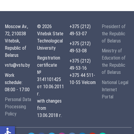
Moscow Av.,
© 2026
+375 (212)
President of
72, 210038
Vitebsk State
49-53-07
the Republic
Vitebsk,
Technological
of Belarus
+375 (212)
Republic of
University
49-53-08
Ministry of
Belarus
Registration
Education of
+375 (212)
vstu@vstu.by
certificate
the Republic
49-53-16
№
of Belarus
Work
+375 44 511-
3141101425
schedule:
10-55 Velcom
National Legal
от 10.06.2011
08:00 - 17:00
Internet
г.
Portal
Personal Data
with changes
Processing
from
Policy
13.06.2018 г.
accessible