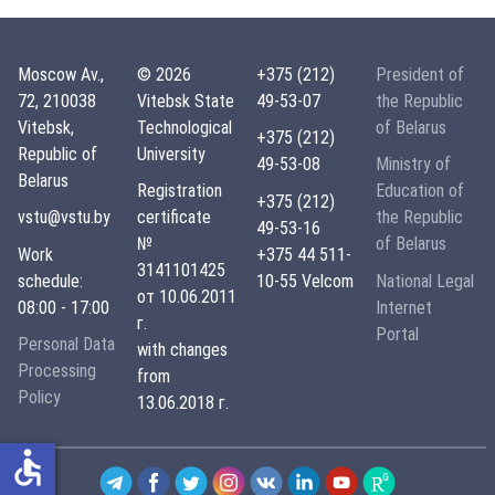
Moscow Av.,
© 2026
+375 (212)
President of
72, 210038
Vitebsk State
49-53-07
the Republic
Vitebsk,
Technological
of Belarus
+375 (212)
Republic of
University
49-53-08
Ministry of
Belarus
Registration
Education of
+375 (212)
vstu@vstu.by
certificate
the Republic
49-53-16
№
of Belarus
Work
+375 44 511-
3141101425
schedule:
10-55 Velcom
National Legal
от 10.06.2011
08:00 - 17:00
Internet
г.
Portal
Personal Data
with changes
Processing
from
Policy
13.06.2018 г.
accessible