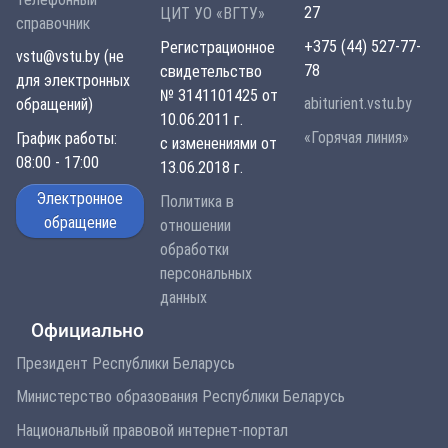
27
ЦИТ УО «ВГТУ»
справочник
+375 (44) 527-77-
Регистрационное
vstu@vstu.by (не
78
свидетельство
для электронных
№ 3141101425 от
abiturient.vstu.by
обращений)
10.06.2011 г.
«Горячая линия»
График работы:
с изменениями от
08:00 - 17:00
13.06.2018 г.
Электронное
Политика в
обращение
отношении
обработки
персональных
данных
Официально
Президент Республики Беларусь
Министерство образования Республики Беларусь
Национальный правовой интернет-портал