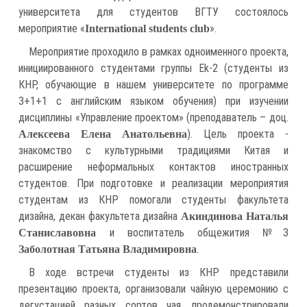
университета для студентов ВГТУ состоялось
мероприятие «
».
International students club
Мероприятие проходило в рамках одноименного проекта,
инициированного студентами группы Ek-2 (студенты из
КНР, обучающие в нашем университете по программе
3+1+1 с английским языком обучения) при изучении
дисциплины «Управление проектом» (преподаватель – доц.
). Цель проекта -
Алексеева Елена Анатольевна
знакомство с культурными традициями Китая и
расширение неформальных контактов иностранных
студентов. При подготовке и реализации мероприятия
студентам из КНР помогали студенты факультета
дизайна, декан факультета дизайна
Акиндинова Наталья
и воспитатель общежития №3
Станиславовна
.
Заболотная Татьяна Владимировна
В ходе встречи студенты из КНР представили
презентацию проекта, организовали чайную церемонию с
дегустацией разных сортов чая, продемонстрировали