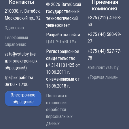
Контакты
Приемная
© 2026 Витебский
комиссия
210038, г. Витебск,
государственный
+375 (212) 49-53-
Московский пр., 72
технологический
53
университет
Одно окно
+375 (44) 580-99-
Разработка сайта
Телефонный
27
ЦИТ УО «ВГТУ»
справочник
+375 (44) 527-77-
Регистрационное
vstu@vstu.by (не
78
свидетельство
для электронных
№ 3141101425 от
abiturient.vstu.by
обращений)
10.06.2011 г.
«Горячая линия»
График работы:
с изменениями от
08:00 - 17:00
13.06.2018 г.
Электронное
Политика в
обращение
отношении
обработки
персональных
данных