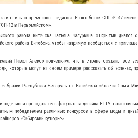
ха и стиль современного педагога. В витебской СШ № 47 имени
ТОП-12 в Первомайском».
йского района Витебска Татьяна Лазуркина, открытый диалог 
ского района Витебска, чтобы напрямую пообщаться с приглашен
заций Павел Алексо подчеркнул, что в стране созданы все ус
юди, которые могут на своем примере рассказать об успехах, п
 собрании Республики Беларусь от Витебской области Ольга Мл
и поделился преподаватель факультета дизайна ВГТУ, талантливы
кратным победителем различных конкурсов в сфере моды и диза
зайнеров «Сибирский кутюрье».