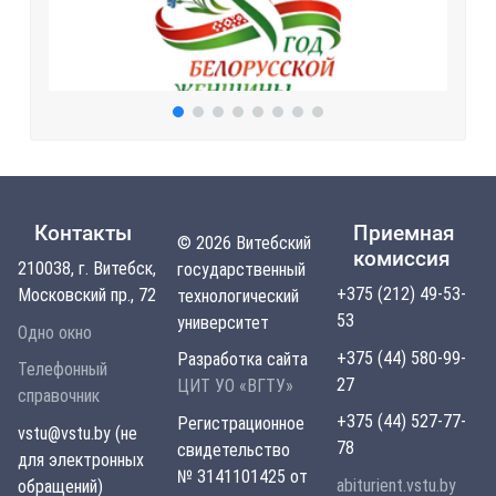
Контакты
Приемная
© 2026 Витебский
комиссия
210038, г. Витебск,
государственный
+375 (212) 49-53-
Московский пр., 72
технологический
53
университет
Одно окно
+375 (44) 580-99-
Разработка сайта
Телефонный
27
ЦИТ УО «ВГТУ»
справочник
+375 (44) 527-77-
Регистрационное
vstu@vstu.by (не
78
свидетельство
для электронных
№ 3141101425 от
abiturient.vstu.by
обращений)