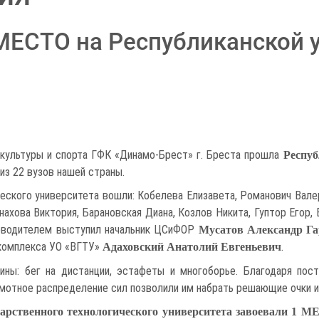
МЕСТО на Республиканской 
 культуры и спорта ГФК «Динамо-Брест» г. Бреста прошла
Респуб
из 22 вузов нашей страны.
еского университета вошли: Кобелева Елизавета, Романович Валер
рнахова Виктория, Барановская Диана, Козлов Никита, Гуптор Егор
уководителем выступил начальник ЦСиФОР
Мусатов Александр Г
 комплекса УО «ВГТУ»
.
Адаховский Анатолий Евгеньевич
ины: бег на дистанции, эстафеты и многоборье. Благодаря пос
амотное распределение сил позволили им набрать решающие очки и
арственного технологического университета завоевали 1 М