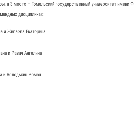
ы, а 3 место – Гомельский государственный университет имени Ф.
омандных дисциплинах:
на и Живаева Екатерина
ана и Равич Ангелина
та и Володькин Роман