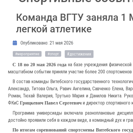
Команда ВГТУ заняла 1 
легкой атлетике
Информация о материале
Опубликовано: 21 мая 2026
#достижения
#мероприятие
#спорт
на базе учреждения физической
С 18 по 20 мая 2026 года
масштабном событии приняли участие более 200 спортсменов 
В состав команды Витебского государственного технологич
Александр, Титова Ольга, Равич Ангелина, Савченко Елена, Ва
Роман, Тюхай Валерия, Трутько Мария и Данилов Никита. Р
ФКиС
и директор спортивного
Грицкевич Павел Сергеевич
Программа универсиады включала разноплановые дисципл
достойно проявили себя в каждом виде, а командный дух и гр
По итогам соревнований спортсмены Витебского госуд