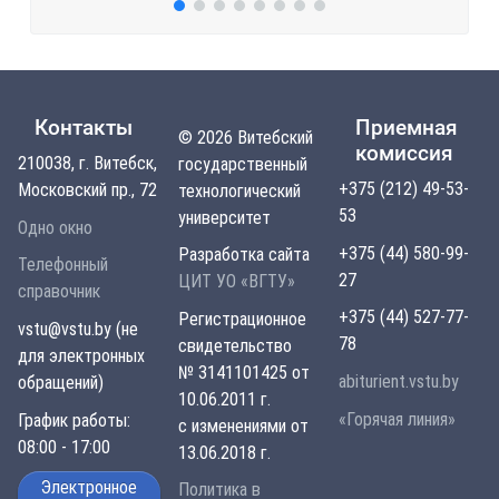
Контакты
Приемная
© 2026 Витебский
комиссия
210038, г. Витебск,
государственный
+375 (212) 49-53-
Московский пр., 72
технологический
53
университет
Одно окно
+375 (44) 580-99-
Разработка сайта
Телефонный
27
ЦИТ УО «ВГТУ»
справочник
+375 (44) 527-77-
Регистрационное
vstu@vstu.by (не
78
свидетельство
для электронных
№ 3141101425 от
abiturient.vstu.by
обращений)
10.06.2011 г.
«Горячая линия»
График работы:
с изменениями от
08:00 - 17:00
13.06.2018 г.
Электронное
Политика в