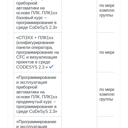
приборной
по мере
автоматики на
комплектован
основе ПЛК. ПЛК1хх
группы
базовый курс –
программирование в
среде CoDeSyS 2.3»
«СПЗХХ + ПЛК1хх
(конфигурирование
панели оператора,
программирование на
по мере компл
CFC и визуализация
проектов в среде
CODESYS 2.3 »
«Программирование
и эксплуатация
приборной
по мере
автоматики на
комплектован
основе ПЛК. ПЛК1хх
группы
продвинутый курс –
программирование в
среде CoDeSyS 2.3»
«Программирование
и эксплуатация