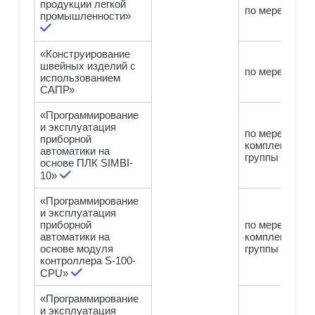
продукции легкой
по мере компл
промышленности»
«Конструирование
швейных изделий с
по мере компл
использованием
САПР»
«Программирование
и эксплуатация
по мере
приборной
комплектован
автоматики на
группы
основе ПЛК SIMBI-
10»
«Программирование
и эксплуатация
приборной
по мере
автоматики на
комплектован
основе модуля
группы
контроллера S-100-
CPU»
«Программирование
и эксплуатация