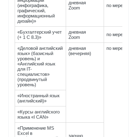
информации
дневная
(инфографика,
по мере компл
Zoom
графический,
информационный
дизайн)»
«Бухгалтерский учет
дневная
по мере компл
(+ 1 С 8.3)»
Zoom
«Деловой английский
дневная
по мере компл
язык» (базисный
(вечерняя)
уровень) и
«Английский язык
для IT-
специалистов»
(продвинутый
уровень)
«Иностранный язык
(английский)»
«Курсы английского
языка «I CAN»
«Применение MS
Excel в
заочно