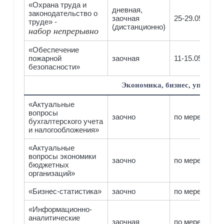
«Охрана труда и
дневная,
законодательство о
заочная
25-29.05
труде» -
(дистанционно)
набор непрерывно
«Обеспечение
пожарной
заочная
11-15.05
безопасности»
Экономика, бизнес, управлен
«Актуальные
вопросы
заочно
по мере компл
бухгалтерского учета
и налогообложения»
«Актуальные
вопросы экономики
заочно
по мере компл
бюджетных
организаций»
«Бизнес-статистика»
заочно
по мере компл
«Информационно-
аналитические
заочная
по мере компл