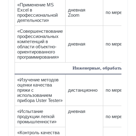
«Применение MS
Excel в
дневная
по мере компл
профессиональной
Zoom
деятельности»
«Совершенствование
профессиональных
компетенций в
дневная
по мере комп
области объектно-
ориентированного
программирования»
Инженерные, обрабатывающи
«Изучение методов
оценки качества
пряжи с
дистанционно
по мере компл
использованием
прибора Uster Tester»
«Испытание
дневная
продукции легкой
по мере компл
промышленности»
«Контроль качества