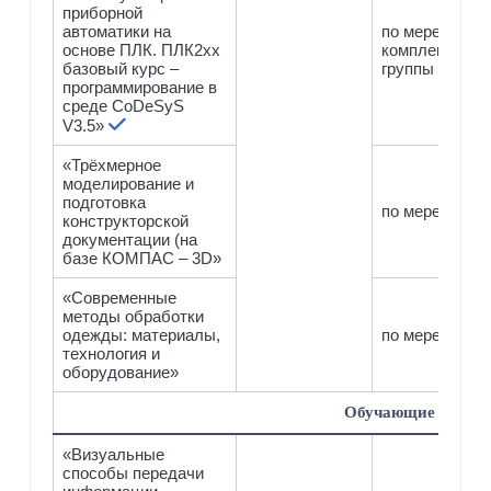
приборной
автоматики на
по мере
основе ПЛК. ПЛК2хх
комплектован
базовый курс –
группы
программирование в
среде CoDeSyS
V3.5»
«Трёхмерное
моделирование и
подготовка
по мере компл
конструкторской
документации (на
базе КОМПАС – 3D»
«Современные
методы обработки
одежды: материалы,
по мере компл
технология и
оборудование»
Обучающие курсы
«Визуальные
способы передачи