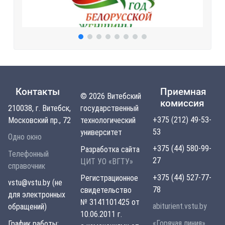
Контакты
Приемная
© 2026 Витебский
комиссия
210038, г. Витебск,
государственный
+375 (212) 49-53-
Московский пр., 72
технологический
53
университет
Одно окно
+375 (44) 580-99-
Разработка сайта
Телефонный
27
ЦИТ УО «ВГТУ»
справочник
+375 (44) 527-77-
Регистрационное
vstu@vstu.by (не
78
свидетельство
для электронных
№ 3141101425 от
abiturient.vstu.by
обращений)
10.06.2011 г.
«Горячая линия»
График работы: