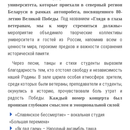
университета, которые приехали в северный регион
Беларуси в рамках автопробега, посвященного 80-
. Под названием
летию Великой Победы
«Глядя в глаза
ветеранам, мы к миру стремиться должны»
мероприятие объединило творческие коллективы
университета и гостей из России, напомнив всем о
ценности мира, героизме предков и важности сохранения
исторической памяти.
Через песни, танцы и стихи студенты выразили
благодарность тем, кто отстоял свободу и независимость
нашей Родины. В зале царила особая атмосфера: зрители,
среди которых были ветераны, преподаватели и студенты,
окунулись в историю, прочувствовали боль утрат и
радость Победы.
Каждый номер концерта был
:
пронизан глубоким смыслом и эмоциональной силой
«Славянское бессмертие» – вокальная студия
«Большая перемена»
«Як пад гаем» – Народный ансамбль танца