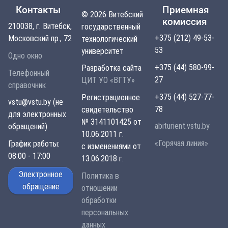
Контакты
Приемная
© 2026 Витебский
комиссия
210038, г. Витебск,
государственный
+375 (212) 49-53-
Московский пр., 72
технологический
53
университет
Одно окно
+375 (44) 580-99-
Разработка сайта
Телефонный
27
ЦИТ УО «ВГТУ»
справочник
+375 (44) 527-77-
Регистрационное
vstu@vstu.by (не
78
свидетельство
для электронных
№ 3141101425 от
abiturient.vstu.by
обращений)
10.06.2011 г.
«Горячая линия»
График работы:
с изменениями от
08:00 - 17:00
13.06.2018 г.
Электронное
Политика в
обращение
отношении
обработки
персональных
данных