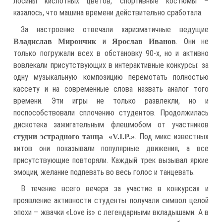
лосины кислотных цветов, спортивные костюмы –
казалось, что машина времени действительно сработала.
За настроение отвечали харизматичные ведущие
и
. Они не
Владислав Мирончик
Ярослав Иванов
только погружали всех в обстановку 90-х, но и активно
вовлекали присутствующих в интерактивные конкурсы: за
одну музыкальную композицию перемотать полностью
кассету и на современные слова назвать аналог того
времени. Эти игры не только развлекли, но и
поспособствовали сплочению студентов. Продолжилась
дискотека зажигательным флешмобом от участников
. Под микс известных
студии эстрадного танца «V.I.P.»
хитов они показывали популярные движения, а все
присутствующие повторяли. Каждый трек вызывал яркие
эмоции, желание подпевать во весь голос и танцевать.
В течение всего вечера за участие в конкурсах и
проявление активности студенты получали символ целой
эпохи – жвачки «Love is» с легендарными вкладышами. А в