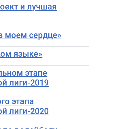
оект и лучшая
 в моем сердце»
ком языке»
льном этапе
й лиги-2019
го этапа
й лиги-2020