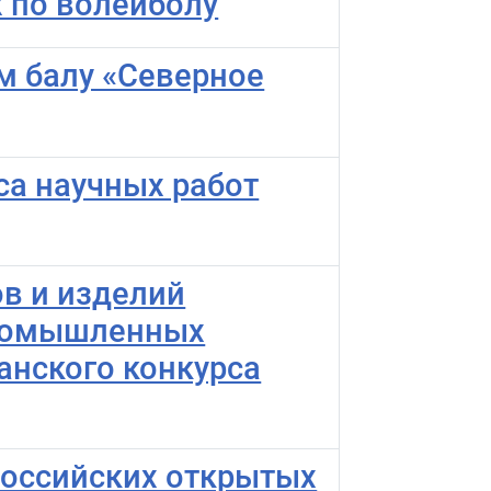
 по волейболу
м балу «Северное
са научных работ
в и изделий
промышленных
анского конкурса
российских открытых