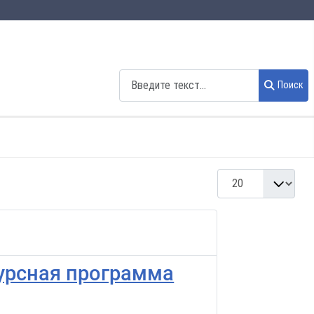
Поиск
Поиск
Кол-во строк:
урсная программа