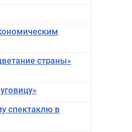
экономическим
цветание страны»
пуговицу»
у спектаклю в