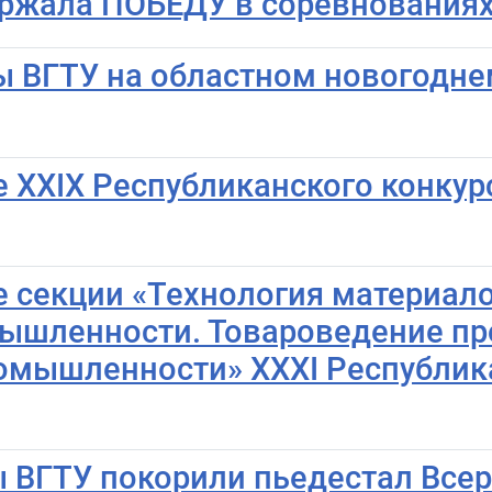
ржала ПОБЕДУ в соревнованиях
ты ВГТУ на областном новогодне
 XXIX Республиканского конкур
 секции «Технология материало
омышленности. Товароведение 
ромышленности» XXXI Республик
ты ВГТУ покорили пьедестал Все