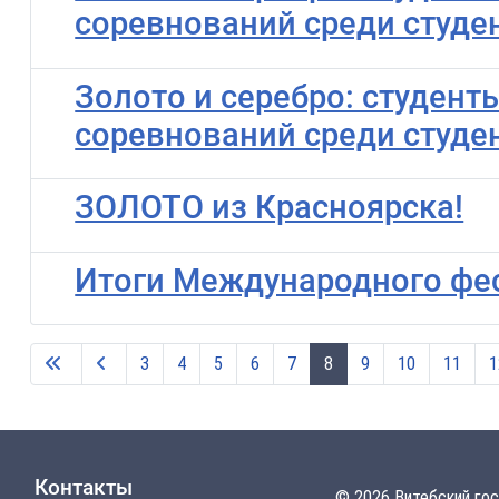
соревнований среди студен
Золото и серебро: студен
соревнований среди студен
ЗОЛОТО из Красноярска!
Итоги Международного фес
3
4
5
6
7
8
9
10
11
1
Контакты
© 2026 Витебский го